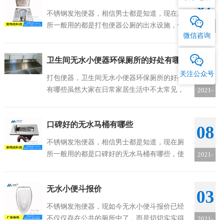
07
不锈钢发泡便器，相信男士都是知道，现在厕
所一般用的都是打包便器公厕的出水设施，使
2022-
微信咨询
用方便，确实是不少场所的必需品。而且现在
04
市面上的品牌也有很多，但是对于安装几乎都
卫生间无水小便器环保厕所的好处有哪些
是差不多的，不知道大家有没有了解。有兴趣...
24
关注公众号
打包便器，卫生间无水小便器环保厕所的好处
有哪些虽然大家在日常家居生活中不太常见，
2021-
但是很多超市、公共厕所都会采用，以便更好
08
地利用有限的城市空间，所以说这类产品在公
口碑好的无水马桶有哪些
共厕所中是非常常见的，但是关于这类产品的...
08
不锈钢发泡便器，相信男士都是知道，现在厕
所一般用的都是口碑好的无水马桶有哪些，使
2021-
用方便，确实是不少场所的必需品。而且现在
06
市面上的品牌也有很多，但是对于安装几乎都
无水小便斗报价
是差不多的，不知道大家有没有了解。有兴趣...
03
不锈钢发泡便器，现如今无水小便斗报价已经
不仅仅存在公共的厕所中了，而是切切实实得
2021-