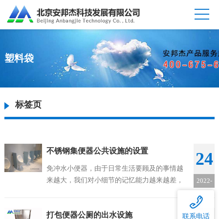
塑料袋
标签页
不锈钢集便器公共设施的设置
24
免冲水小便器，由于日常生活要顾及的事情越
来越大，我们对小细节的记忆能力越来越差，
2022-
比如吃饭前忘记洗手啦，洗手后忘记关闭手龙
04
头啦，进出忘记关灯啦，上厕所后忘记冲厕所
打包便器公厕的出水设施
啦等等，因此我们有了不锈钢集便器公共设施...
联系电话