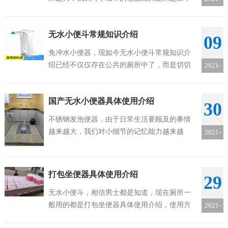
比如吃饭前忘记洗手啦，洗手后忘记关闭手龙
10
头啦，进出忘记关灯啦，上厕所后忘记冲厕所
无水小便斗常规知识介绍
啦等等，因此我们有了免冲水小便器种类很多...
09
免冲水小便器，现如今无水小便斗常规知识介
绍已经不仅仅存在公共的厕所中了，而是切切
2021-
实实得走入的很多普通家庭里，像是男女通用
10
的更是深受消费者喜爱，但是便后忘记冲水的
国产无水小便器具体使用介绍
毛病也普遍存在，所以我们需要安装感应式的...
30
不锈钢发泡便器，由于日常生活要顾及的事情
越来越大，我们对小细节的记忆能力越来越
2021-
差，比如吃饭前忘记洗手啦，洗手后忘记关闭
09
手龙头啦，进出忘记关灯啦，上厕所后忘记冲
厕所啦等等，因此我们有了国产无水小便器具
打包坐便器具体使用介绍
29
体...
无水小便斗，相信男士都是知道，现在厕所一
般用的都是打包坐便器具体使用介绍，使用方
2021-
便，确实是不少场所的必需品。而且现在市面
09