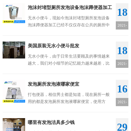
上的品牌也有很多，但是对于安装几乎都是差
泡沫封堵型厕所发泡设备泡沫蹲便器加工
不多的，不知道大家有没有了解。有兴趣的朋...
18
无水小便斗，现如今泡沫封堵型厕所发泡设备
泡沫蹲便器加工已经不仅仅存在公共的厕所中
2021-
了，而是切切实实得走入的很多普通家庭里，
06
像是男女通用的更是深受消费者喜爱，但是便
美国原装无水小便斗批发
后忘记冲水的毛病也普遍存在，所以我们需要...
18
无水小便斗，由于日常生活要顾及的事情越来
越大，我们对小细节的记忆能力越来越差，比
2021-
如吃饭前忘记洗手啦，洗手后忘记关闭手龙头
06
啦，进出忘记关灯啦，上厕所后忘记冲厕所啦
发泡厕所发泡液哪家便宜
等等，因此我们有了美国原装无水小便斗批发...
16
打包便器，相信男士都是知道，现在厕所一般
用的都是发泡厕所发泡液哪家便宜，使用方
2021-
便，确实是不少场所的必需品。而且现在市面
06
上的品牌也有很多，但是对于安装几乎都是差
哪里有发泡洁具多少钱
不多的，不知道大家有没有了解。有兴趣的朋
29
友...