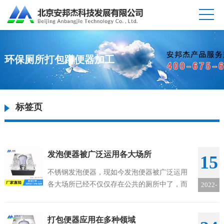
环保厕所打包蹲便器加工
标签页
发泡便器被广泛运用各大场所
15
不锈钢发泡便器，现如今发泡便器被广泛运用
各大场所已经不仅仅存在公共的厕所中了，而
2022-
是切切实实得走入的很多普通家庭里，像是男
06
女通用的更是深受消费者喜爱，但是便后忘记
打包便器应用在多种领域
冲水的毛病也普遍存在，所以我们需要安装感...