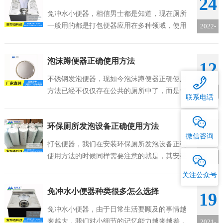
24
免冲水小便器，相信男士都是知道，现在厕所
一般用的都是打包便器应用在多种领域，使用
2022-
方便，确实是不少场所的必需品。而且现在市
01
面上的品牌也有很多，但是对于安装几乎都是
泡沫蹲便器正确使用方法
差不多的，不知道大家有没有了解。有兴趣的...
12
不锈钢发泡便器，现如今泡沫蹲便器正确使用
方法已经不仅仅存在公共的厕所中了，而是切
2022-
联系电话
切实实得走入的很多普通家庭里，像是男女通
01
用的更是深受消费者喜爱，但是便后忘记冲水
环保厕所发泡设备正确使用方法
的毛病也普遍存在，所以我们需要安装感应式...
30
微信咨询
打包便器，我们在安装环保厕所发泡设备正确
使用方法的时候同样需要注意的就是，其安装
2021-
高度。如果安装不合适，使用就会非常不方
12
关注公众号
便。下面安邦杰的小编就给大家简单介绍一下
免冲水小便器种类很多怎么选择
其安装高度规范。
19
免冲水小便器，由于日常生活要顾及的事情越
来越大，我们对小细节的记忆能力越来越差，
2021-