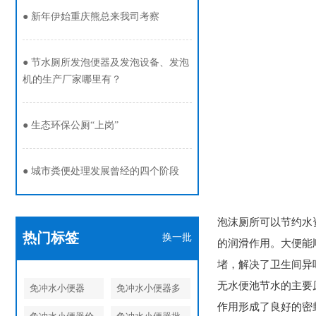
●
新年伊始重庆熊总来我司考察
●
节水厕所发泡便器及发泡设备、发泡
机的生产厂家哪里有？
●
生态环保公厕“上岗”
●
城市粪便处理发展曾经的四个阶段
泡沫厕所可以节约水
热门标签
换一批
的润滑作用。大便能
堵，解决了卫生间异
无水便池节水的主要
免冲水小便器
免冲水小便器多
作用形成了良好的密封
少钱