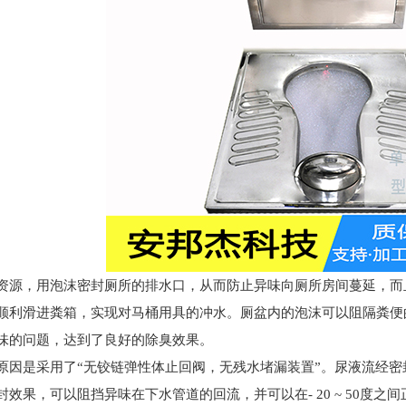
资源，用泡沫密封厕所的排水口，从而防止异味向厕所房间蔓延，而
顺利滑进粪箱，实现对马桶用具的冲水。厕盆内的泡沫可以阻隔粪便
味的问题，达到了良好的除臭效果。
原因是采用了“无铰链弹性体止回阀，无残水堵漏装置”。尿液流经
效果，可以阻挡异味在下水管道的回流，并可以在- 20 ~ 50度