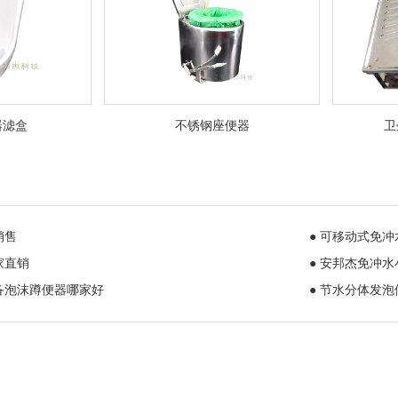
器滤盒
不锈钢座便器
卫
销售
● 可移动式免
家直销
● 安邦杰免冲
备泡沫蹲便器哪家好
● 节水分体发