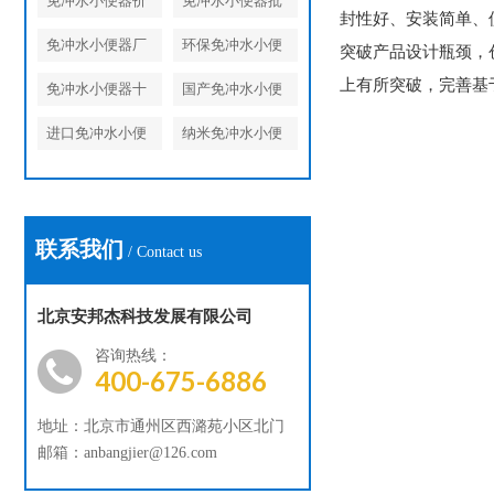
免冲水小便器价
免冲水小便器批
封性好、安装简单、
格
发
免冲水小便器厂
环保免冲水小便
突破产品设计瓶颈，
家
器
上有所突破，完善基
免冲水小便器十
国产免冲水小便
大品牌
器
进口免冲水小便
纳米免冲水小便
器
器
联系我们
/ Contact us
北京安邦杰科技发展有限公司
咨询热线：
400-675-6886
地址：北京市通州区西潞苑小区北门
邮箱：anbangjier@126.com